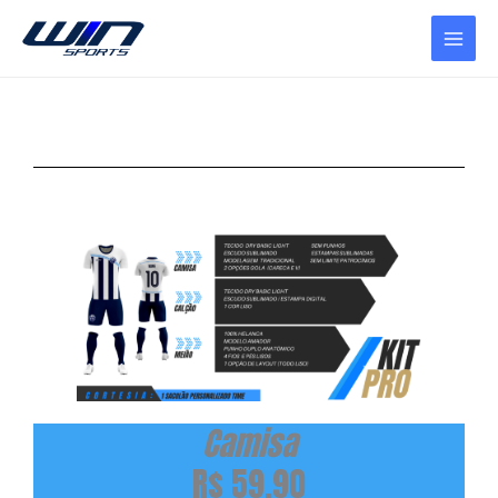
Ir
para
o
conteúdo
Camisa
R$ 59,90